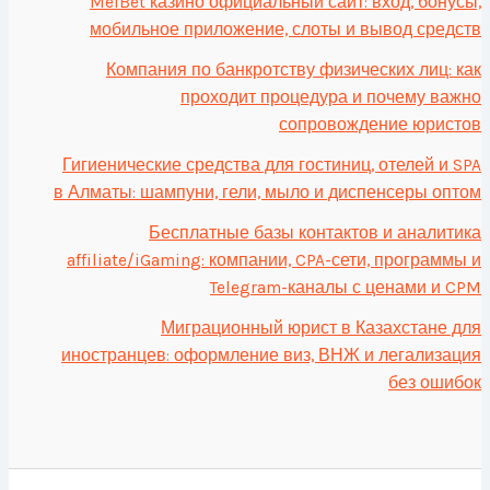
MelBet казино официальный сайт: вход, бонусы,
мобильное приложение, слоты и вывод средств
Компания по банкротству физических лиц: как
проходит процедура и почему важно
сопровождение юристов
Гигиенические средства для гостиниц, отелей и SPA
в Алматы: шампуни, гели, мыло и диспенсеры оптом
Бесплатные базы контактов и аналитика
affiliate/iGaming: компании, CPA-сети, программы и
Telegram-каналы с ценами и CPM
Миграционный юрист в Казахстане для
иностранцев: оформление виз, ВНЖ и легализация
без ошибок