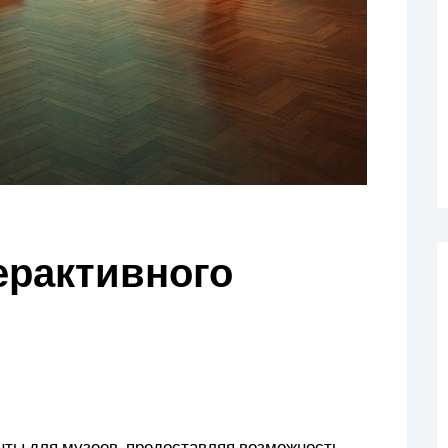
ерактивного
нты для музеев, предоставляя возможность