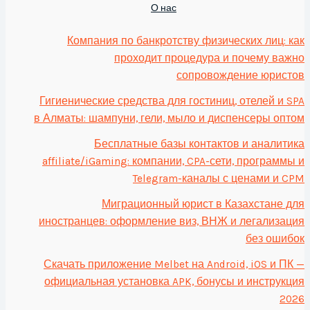
О нас
Компания по банкротству физических лиц: как
проходит процедура и почему важно
сопровождение юристов
Гигиенические средства для гостиниц, отелей и SPA
в Алматы: шампуни, гели, мыло и диспенсеры оптом
Бесплатные базы контактов и аналитика
affiliate/iGaming: компании, CPA-сети, программы и
Telegram-каналы с ценами и CPM
Миграционный юрист в Казахстане для
иностранцев: оформление виз, ВНЖ и легализация
без ошибок
Скачать приложение Melbet на Android, iOS и ПК —
официальная установка APK, бонусы и инструкция
2026