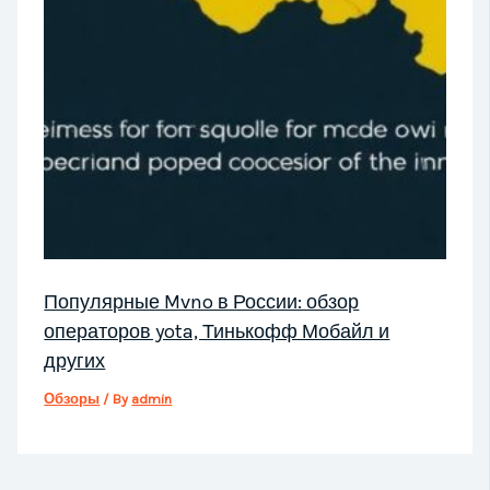
Популярные Mvno в России: обзор
операторов yota, Тинькофф Мобайл и
других
Обзоры
/ By
admin