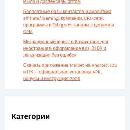
мыло и диспенсеры оптом
Бесплатные базы контактов и аналитика
affiliate/iGaming: компании, CPA-сети,
программы и Telegram-каналы с ценами и
CPM
Миграционный юрист в Казахстане для
иностранцев: оформление виз, ВНЖ и
легализация без ошибок
Скачать приложение Melbet на Android, iOS
и ПК — официальная установка APK,
бонусы и инструкция 2026
Категории