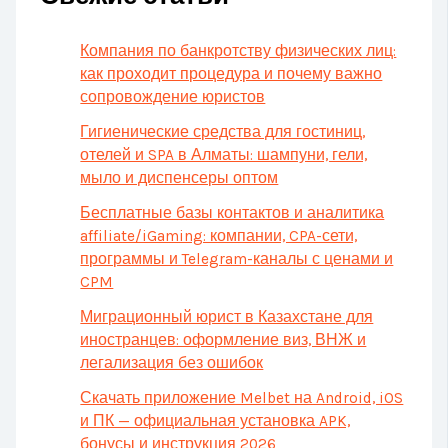
Компания по банкротству физических лиц:
как проходит процедура и почему важно
сопровождение юристов
Гигиенические средства для гостиниц,
отелей и SPA в Алматы: шампуни, гели,
мыло и диспенсеры оптом
Бесплатные базы контактов и аналитика
affiliate/iGaming: компании, CPA-сети,
программы и Telegram-каналы с ценами и
CPM
Миграционный юрист в Казахстане для
иностранцев: оформление виз, ВНЖ и
легализация без ошибок
Скачать приложение Melbet на Android, iOS
и ПК — официальная установка APK,
бонусы и инструкция 2026