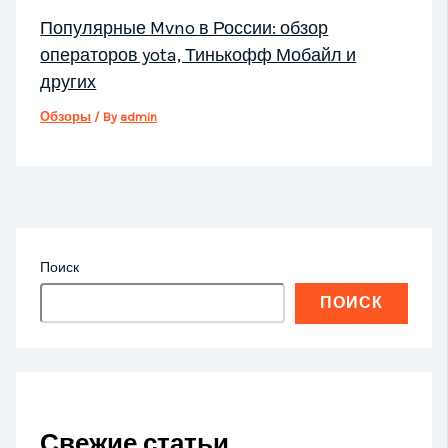
Популярные Mvno в России: обзор
операторов yota, Тинькофф Мобайл и
других
Обзоры
/ By
admin
Поиск
ПОИСК
Свежие статьи