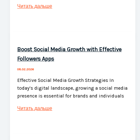
Лечение
Читать дальше
длительного
запоя
с
гарантией
успешного
Boost Social Media Growth with Effective
результата
Followers Apps
08.02.2026
Effective Social Media Growth Strategies In
today’s digital landscape, growing a social media
presence is essential for brands and individuals
Boost
Читать дальше
Social
Media
Growth
with