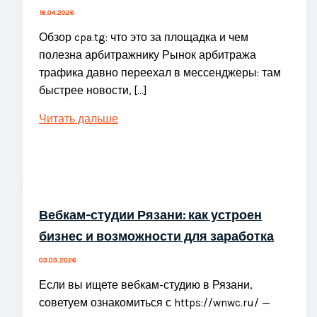
16.04.2026
Обзор cpa.tg: что это за площадка и чем
полезна арбитражнику Рынок арбитража
трафика давно переехал в мессенджеры: там
быстрее новости, […]
CPA.TG
Читать дальше
—
CPA
сеть
и
партнерские
Вебкам-студии Рязани: как устроен
программы:
бизнес и возможности для заработка
лучшие
офферы
03.03.2026
и
Если вы ищете вебкам-студию в Рязани,
выплаты
советуем ознакомиться с https://wnwc.ru/ —