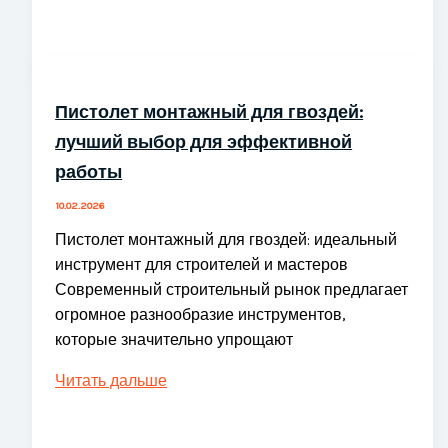
Мир
Sniper
3D
С
Пистолет монтажный для гвоздей:
Завораживающим
лучший выбор для эффективной
Геймплеем
работы
10.02.2026
Пистолет монтажный для гвоздей: идеальный
инструмент для строителей и мастеров
Современный строительный рынок предлагает
огромное разнообразие инструментов,
которые значительно упрощают
Пистолет
Читать дальше
монтажный
для