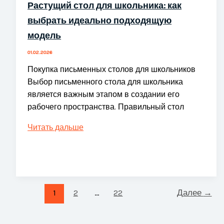
Растущий стол для школьника: как
выбрать идеально подходящую
модель
01.02.2026
Покупка письменных столов для школьников
Выбор письменного стола для школьника
является важным этапом в создании его
рабочего пространства. Правильный стол
Растущий
Читать дальше
стол
для
школьника:
как
выбрать
1
2
…
22
Далее
→
идеально
подходящую