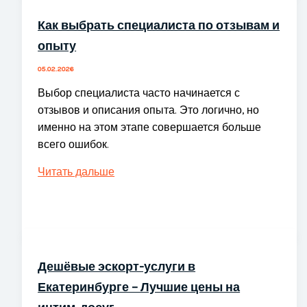
Effective
Как выбрать специалиста по отзывам и
Followers
опыту
Apps
05.02.2026
Выбор специалиста часто начинается с
отзывов и описания опыта. Это логично, но
именно на этом этапе совершается больше
всего ошибок.
Как
Читать дальше
выбрать
специалиста
по
отзывам
и
Дешёвые эскорт-услуги в
опыту
Екатеринбурге – Лучшие цены на