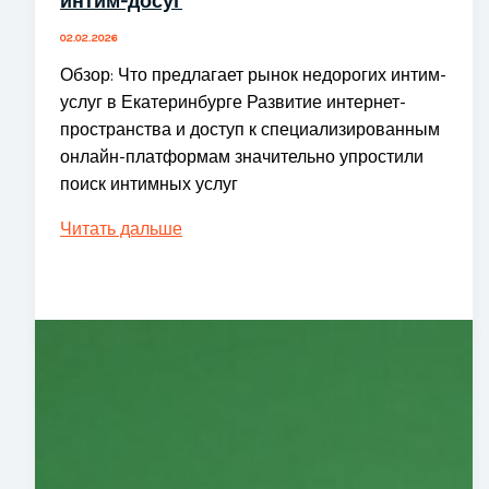
интим-досуг
02.02.2026
Обзор: Что предлагает рынок недорогих интим-
услуг в Екатеринбурге Развитие интернет-
пространства и доступ к специализированным
онлайн-платформам значительно упростили
поиск интимных услуг
Дешёвые
Читать дальше
эскорт-
услуги
в
Екатеринбурге
–
Лучшие
цены
на
интим-