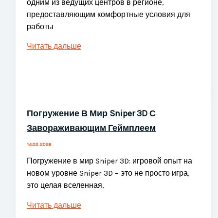
одним из ведущих центров в регионе,
предоставляющим комфортные условия для
работы
Вебкам-
Читать дальше
студии
Рязани:
как
устроен
бизнес
Погружение В Мир Sniper 3D С
и
Завораживающим Геймплеем
возможности
для
14.02.2026
заработка
Погружение в мир Sniper 3D: игровой опыт на
новом уровне Sniper 3D – это не просто игра,
это целая вселенная,
Погружение
Читать дальше
В