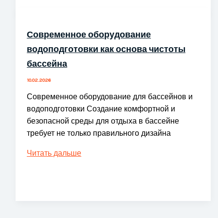
гвоздей:
лучший
выбор
Современное оборудование
для
водоподготовки как основа чистоты
эффективной
бассейна
работы
10.02.2026
Современное оборудование для бассейнов и
водоподготовки Создание комфортной и
безопасной среды для отдыха в бассейне
требует не только правильного дизайна
Современное
Читать дальше
оборудование
водоподготовки
как
основа
чистоты