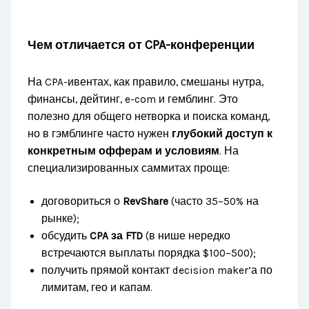
Чем отличается от CPA-конференции
На CPA-ивентах, как правило, смешаны нутра,
финансы, дейтинг, e-com и гемблинг. Это
полезно для общего нетворка и поиска команд,
но в гэмблинге часто нужен
глубокий доступ к
конкретным офферам и условиям
. На
специализированных саммитах проще:
договориться о
RevShare
(часто 35–50% на
рынке);
обсудить
CPA за FTD
(в нише нередко
встречаются выплаты порядка $100–500);
получить прямой контакт decision maker’а по
лимитам, гео и капам.