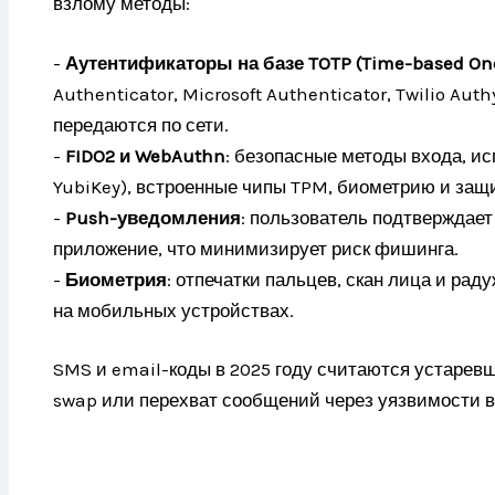
взлому методы:
-
Аутентификаторы на базе TOTP (Time-based On
Authenticator, Microsoft Authenticator, Twilio Aut
передаются по сети.
-
FIDO2 и WebAuthn
: безопасные методы входа, и
YubiKey), встроенные чипы TPM, биометрию и защи
-
Push-уведомления
: пользователь подтверждает
приложение, что минимизирует риск фишинга.
-
Биометрия
: отпечатки пальцев, скан лица и рад
на мобильных устройствах.
SMS и email-коды в 2025 году считаются устарев
swap или перехват сообщений через уязвимости в 