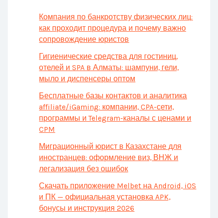
Компания по банкротству физических лиц:
как проходит процедура и почему важно
сопровождение юристов
Гигиенические средства для гостиниц,
отелей и SPA в Алматы: шампуни, гели,
мыло и диспенсеры оптом
Бесплатные базы контактов и аналитика
affiliate/iGaming: компании, CPA-сети,
программы и Telegram-каналы с ценами и
CPM
Миграционный юрист в Казахстане для
иностранцев: оформление виз, ВНЖ и
легализация без ошибок
Скачать приложение Melbet на Android, iOS
и ПК — официальная установка APK,
бонусы и инструкция 2026