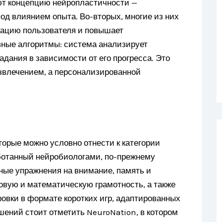
ют концепцию нейропластичности —
од влиянием опыта. Во-вторых, многие из них
вацию пользователя и повышает
вные алгоритмы: система анализирует
адания в зависимости от его прогресса. Это
азвлечением, а персонализированной
торые можно условно отнести к категории
ботанный нейробиологами, по-прежнему
ные упражнения на внимание, память и
ковую и математическую грамотность, а также
овки в формате коротких игр, адаптированных
шений стоит отметить NeuroNation, в котором