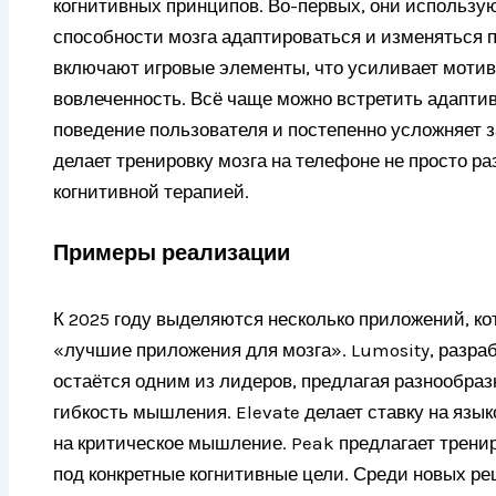
когнитивных принципов. Во-первых, они использу
способности мозга адаптироваться и изменяться п
включают игровые элементы, что усиливает моти
вовлеченность. Всё чаще можно встретить адапти
поведение пользователя и постепенно усложняет з
делает тренировку мозга на телефоне не просто р
когнитивной терапией.
Примеры реализации
К 2025 году выделяются несколько приложений, ко
«лучшие приложения для мозга». Lumosity, разра
остаётся одним из лидеров, предлагая разнообраз
гибкость мышления. Elevate делает ставку на язы
на критическое мышление. Peak предлагает тренир
под конкретные когнитивные цели. Среди новых ре