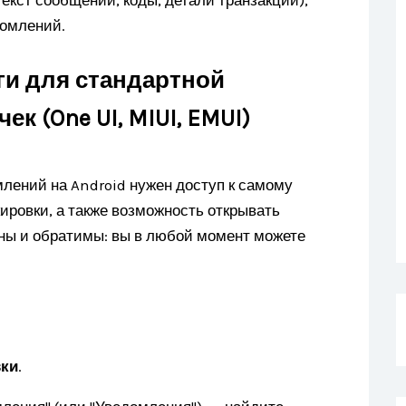
екст сообщений, коды, детали транзакций),
домлений.
ги для стандартной
 (One UI, MIUI, EMUI)
лений на Android нужен доступ к самому
ировки, а также возможность открывать
ны и обратимы: вы в любой момент можете
вки
.