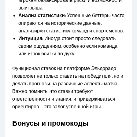
игрокам балансировать риски и возможности
выигрыша.
Анализ статистики:
Успешные беттеры часто
опираются на исторические данные,
анализируя статистику команд и спортсменов.
Интуиция:
Иногда стоит просто следовать
своим ощущениям, особенно если команда
или игрок близки по духу.
Функционал ставок на платформе Эльдорадо
позволяет не только ставить на победителя, но и
делать прогнозы на различные аспекты матча.
Важно помнить, что ставки требуют
ответственности и знания, и придерживаться
ориентиров – это залог успешной игры.
Бонусы и промокоды