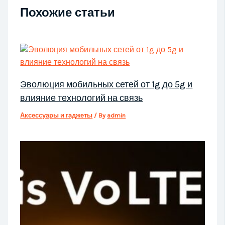
Похожие статьи
Эволюция мобильных сетей от 1g до 5g и
влияние технологий на связь
Аксессуары и гаджеты
/ By
admin