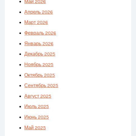
Май 2026
Апрель 2026
Март 2026
Февраль 2026
Январь 2026
Декабрь 2025
Ноябрь 2025
Октябрь 2025
Сентябрь 2025
Август 2025
Июль 2025
Июнь 2025
Май 2025