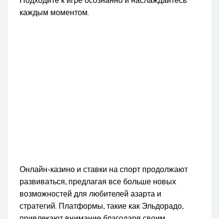
Подходите к игре осознанно и наслаждайтесь
каждым моментом.
Онлайн-казино и ставки на спорт продолжают
развиваться, предлагая все больше новых
возможностей для любителей азарта и
стратегий. Платформы, такие как Эльдорадо,
привлекают внимание благодаря своим