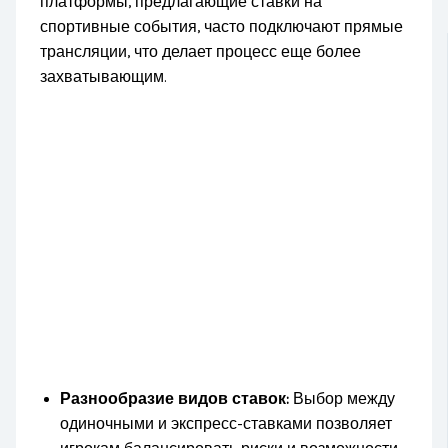
платформы, предлагающие ставки на
спортивные события, часто подключают прямые
трансляции, что делает процесс еще более
захватывающим.
Разнообразие видов ставок:
Выбор между
одиночными и экспресс-ставками позволяет