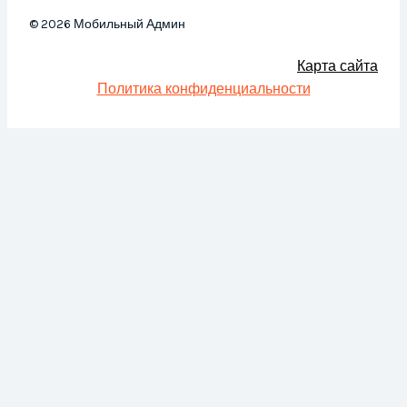
© 2026 Мобильный Админ
Карта сайта
Политика конфиденциальности