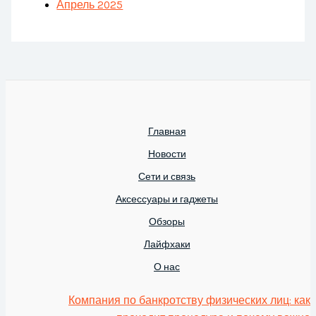
Апрель 2025
Главная
Новости
Сети и связь
Аксессуары и гаджеты
Обзоры
Лайфхаки
О нас
Компания по банкротству физических лиц: как