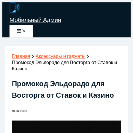
Перейти
к
Мобильный Админ
содержимому
Главная
Аксессуары и гаджеты
Промокод Эльдорадо для Восторга от Ставок и
Казино
Промокод Эльдорадо для
Восторга от Ставок и Казино
19.06.2025