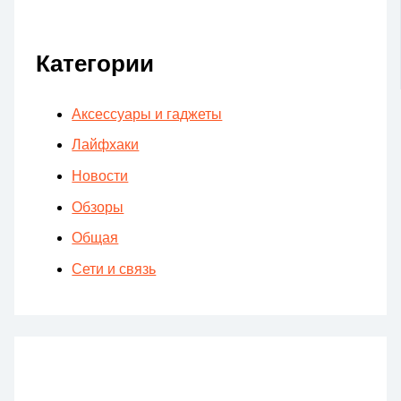
Категории
Аксессуары и гаджеты
Лайфхаки
Новости
Обзоры
Общая
Сети и связь