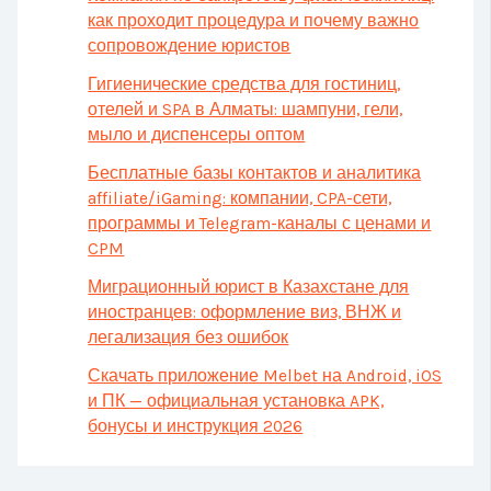
как проходит процедура и почему важно
сопровождение юристов
Гигиенические средства для гостиниц,
отелей и SPA в Алматы: шампуни, гели,
мыло и диспенсеры оптом
Бесплатные базы контактов и аналитика
affiliate/iGaming: компании, CPA-сети,
программы и Telegram-каналы с ценами и
CPM
Миграционный юрист в Казахстане для
иностранцев: оформление виз, ВНЖ и
легализация без ошибок
Скачать приложение Melbet на Android, iOS
и ПК — официальная установка APK,
бонусы и инструкция 2026