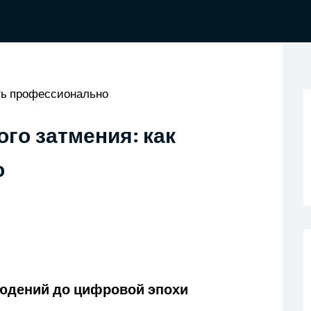
ть профессионально
го затмения: как
о
людений до цифровой эпохи