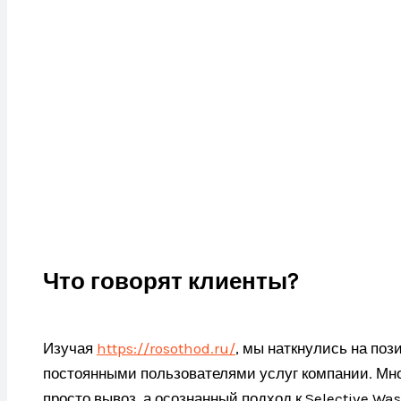
Что говорят клиенты?
Изучая
https://rosothod.ru/
, мы наткнулись на поз
постоянными пользователями услуг компании. Мно
просто вывоз, а осознанный подход к Selective Was