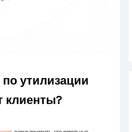
 по утилизации
т клиенты?
ходов
, важно понимать, что довольные