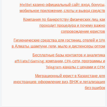
MelBet казино официальный сайт: вход, бонусы,
мобильное приложение, слоты и вывод средств
Компания по банкротству физических лиц: как
проходит процедура и почему важно
сопровождение юристов
Гигиенические средства для гостиниц, отелей и SPA
в Алматы: шампуни, гели, мыло и диспенсеры оптом
Бесплатные базы контактов и аналитика
affiliate/iGaming: компании, CPA-сети, программы и
Telegram-каналы с ценами и CPM
Миграционный юрист в Казахстане для
иностранцев: оформление виз, ВНЖ и легализация
без ошибок