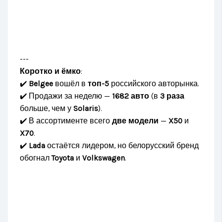
---
Коротко и ёмко
:
✔️
Belgee
вошёл в
топ-5
российского авторынка.
✔️ Продажи за неделю —
1682 авто
(в
3 раза
больше, чем у
Solaris
).
✔️ В ассортименте всего
две модели
—
X50
и
X70
.
✔️
Lada
остаётся лидером, но белорусский бренд
обогнал
Toyota
и
Volkswagen
.