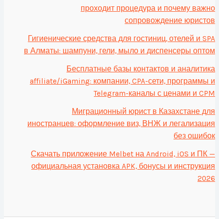
проходит процедура и почему важно
сопровождение юристов
Гигиенические средства для гостиниц, отелей и SPA
в Алматы: шампуни, гели, мыло и диспенсеры оптом
Бесплатные базы контактов и аналитика
affiliate/iGaming: компании, CPA-сети, программы и
Telegram-каналы с ценами и CPM
Миграционный юрист в Казахстане для
иностранцев: оформление виз, ВНЖ и легализация
без ошибок
Скачать приложение Melbet на Android, iOS и ПК —
официальная установка APK, бонусы и инструкция
2026