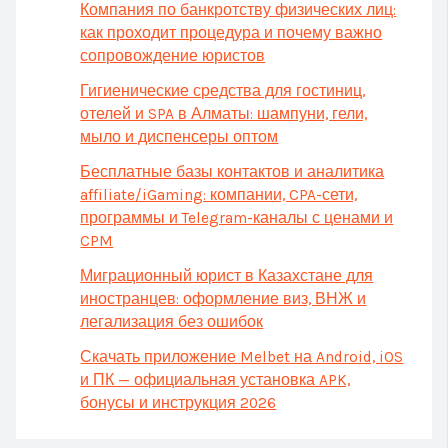
Компания по банкротству физических лиц:
как проходит процедура и почему важно
сопровождение юристов
Гигиенические средства для гостиниц,
отелей и SPA в Алматы: шампуни, гели,
мыло и диспенсеры оптом
Бесплатные базы контактов и аналитика
affiliate/iGaming: компании, CPA-сети,
программы и Telegram-каналы с ценами и
CPM
Миграционный юрист в Казахстане для
иностранцев: оформление виз, ВНЖ и
легализация без ошибок
Скачать приложение Melbet на Android, iOS
и ПК — официальная установка APK,
бонусы и инструкция 2026