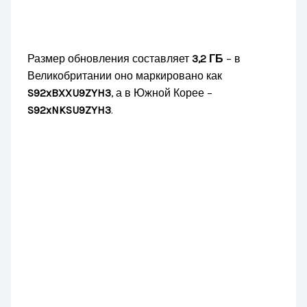
Размер обновления составляет
3,2 ГБ
– в
Великобритании оно маркировано как
S92xBXXU9ZYH3
, а в Южной Корее –
S92xNKSU9ZYH3
.