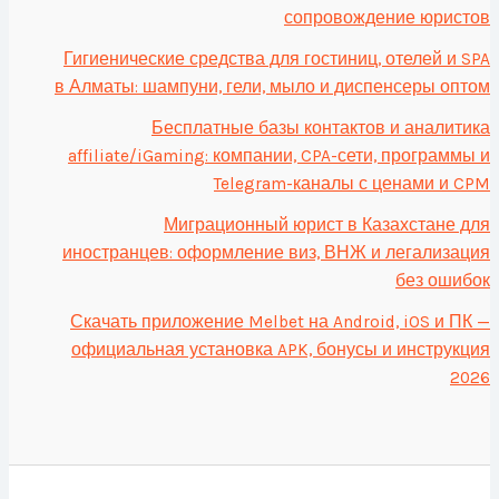
сопровождение юристов
Гигиенические средства для гостиниц, отелей и SPA
в Алматы: шампуни, гели, мыло и диспенсеры оптом
Бесплатные базы контактов и аналитика
affiliate/iGaming: компании, CPA-сети, программы и
Telegram-каналы с ценами и CPM
Миграционный юрист в Казахстане для
иностранцев: оформление виз, ВНЖ и легализация
без ошибок
Скачать приложение Melbet на Android, iOS и ПК —
официальная установка APK, бонусы и инструкция
2026