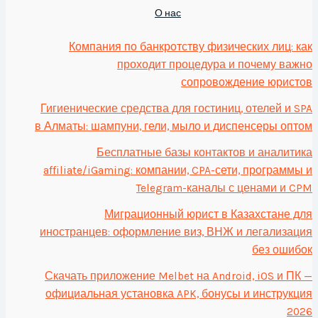
О нас
Компания по банкротству физических лиц: как
проходит процедура и почему важно
сопровождение юристов
Гигиенические средства для гостиниц, отелей и SPA
в Алматы: шампуни, гели, мыло и диспенсеры оптом
Бесплатные базы контактов и аналитика
affiliate/iGaming: компании, CPA-сети, программы и
Telegram-каналы с ценами и CPM
Миграционный юрист в Казахстане для
иностранцев: оформление виз, ВНЖ и легализация
без ошибок
Скачать приложение Melbet на Android, iOS и ПК —
официальная установка APK, бонусы и инструкция
2026